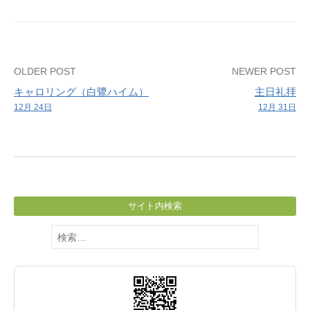
学
ぶ
会
Post
OLDER POST
NEWER POST
キャロリング（白鷺ハイム）
主日礼拝
navigation
12月 24日
12月 31日
サイト内検索
検
索: