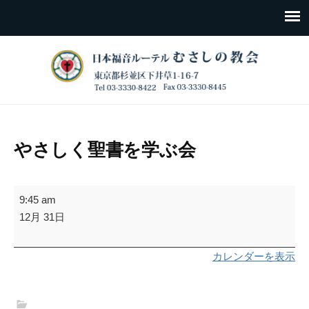
やさしく聖書を学ぶ会
や
9:45 am
さ
12月 31日
し
く
カレンダーを表示
聖
書
を