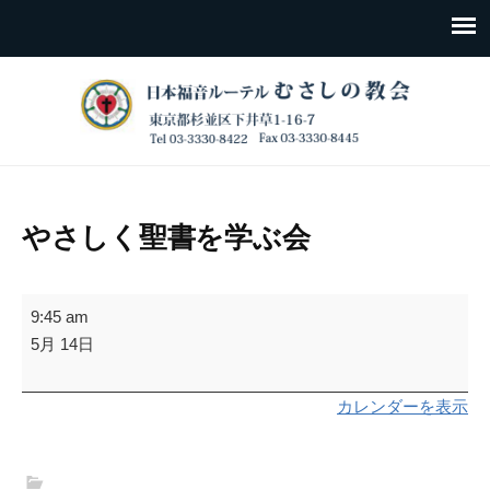
やさしく聖書を学ぶ会
や
9:45 am
さ
5月 14日
し
く
カレンダーを表示
聖
書
を