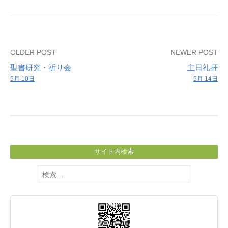
学
ぶ
会
Post
OLDER POST
NEWER POST
聖書研究・祈り会
主日礼拝
navigation
5月 10日
5月 14日
サイト内検索
検
索: