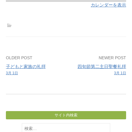
く
カレンダーを表示
聖
書
を
学
ぶ
会
（ル
Post
OLDER POST
NEWER POST
タ
子どもと家族の礼拝
四旬節第二主日聖餐礼拝
ー
navigation
3月 1日
3月 1日
『エ
ン
キ
リ
デ
ィ
サイト内検索
オ
検
ン
索: