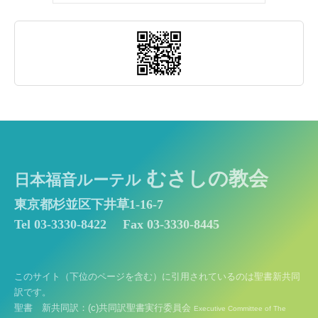
（信
徒
必
携）
小
教
理
問
答』
の
むさしの教会
日本福音ルーテル
学
び
東京都杉並区下井草1-16-7
を
Tel 03-3330-8422
Fax 03-3330-8445
開
始
し
このサイト（下位のページを含む）に引用されているのは聖書新共同
ま
訳です。
す）
聖書 新共同訳：(c)共同訳聖書実行委員会
Executive Committee of The