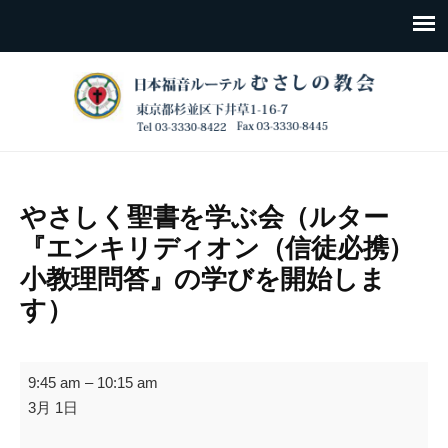
やさしく聖書を学ぶ会（ルター
『エンキリディオン（信徒必携）
小教理問答』の学びを開始しま
す）
や
9:45 am
–
10:15 am
さ
3月 1日
し