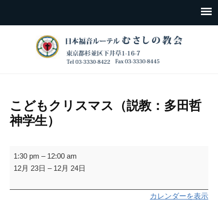
こどもクリスマス（説教：多田哲
神学生）
こ
1:30 pm
–
12:00 am
ど
12月 23日
–
12月 24日
も
ク
カレンダーを表示
リ
ス