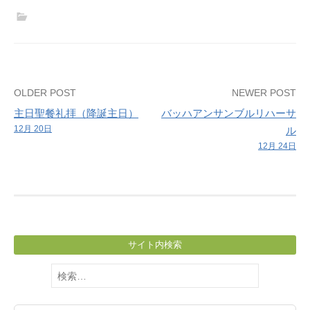
マ
ス
（説
教：
多
Post
OLDER POST
NEWER POST
田
主日聖餐礼拝（降誕主日）
バッハアンサンブルリハーサ
哲
navigation
12月 20日
ル
神
12月 24日
学
生）
サイト内検索
検
索: