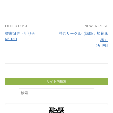
Post
OLDER POST
NEWER POST
聖書研究・祈り会
詩吟サークル（講師：加藤逸
navigation
6月 13日
雄）
6月 16日
サイト内検索
検
索: