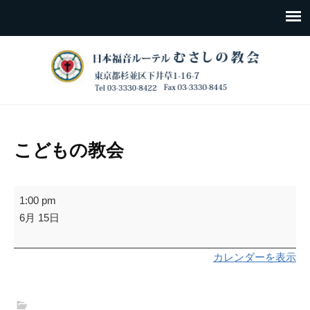
こどもの教会
こ
1:00 pm
ど
6月 15日
も
の
カレンダーを表示
教
会