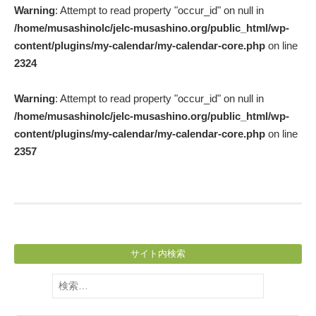
Warning
: Attempt to read property "occur_id" on null in
navigation
/home/musashinolc/jelc-musashino.org/public_html/wp-
content/plugins/my-calendar/my-calendar-core.php
on line
2324
Warning
: Attempt to read property "occur_id" on null in
/home/musashinolc/jelc-musashino.org/public_html/wp-
content/plugins/my-calendar/my-calendar-core.php
on line
2357
サイト内検索
検
索: