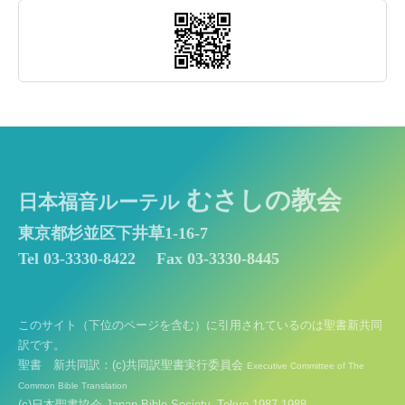
むさしの教会
日本福音ルーテル
東京都杉並区下井草1-16-7
Tel 03-3330-8422
Fax 03-3330-8445
このサイト（下位のページを含む）に引用されているのは聖書新共同
訳です。
聖書 新共同訳：(c)共同訳聖書実行委員会
Executive Committee of The
Common Bible Translation
(c)日本聖書協会 Japan Bible Society, Tokyo 1987,1988