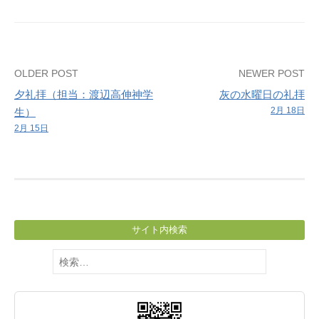
Post
OLDER POST
NEWER POST
夕礼拝（担当：渡辺高伸神学
灰の水曜日の礼拝
navigation
2月 18日
生）
2月 15日
サイト内検索
検
索: