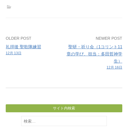
ス
マ
ス
（最
後
Post
OLDER POST
NEWER POST
の
礼拝後 聖歌隊練習
聖研・祈り会（1コリント11
集
navigation
12月 13日
章の学び、担当：多田哲神学
い）
生）
12月 16日
サイト内検索
検
索: