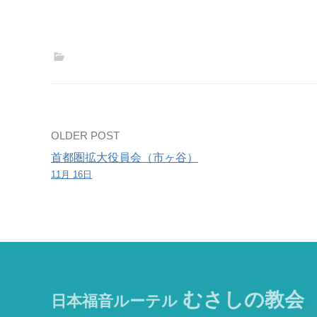
同
体
合
同
役
員
会
Post
OLDER POST
（市
ヶ
首都圏拡大役員会（市ヶ谷）
navigation
11月 16日
谷）
むさしの教会
日本福音ルーテル