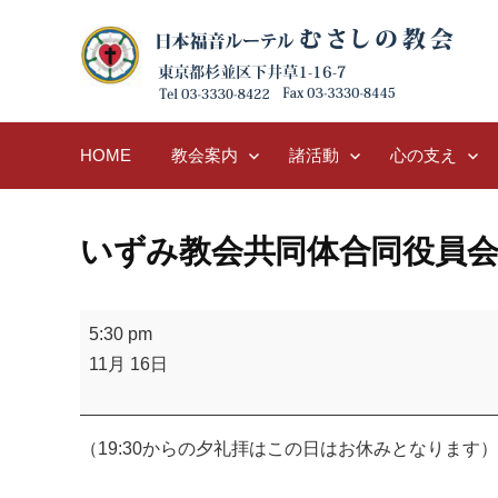
Skip
to
content
HOME
教会案内
諸活動
心の支え
いずみ教会共同体合同役員
い
5:30 pm
ず
11月 16日
み
教
会
（19:30からの夕礼拝はこの日はお休みとなります）
共