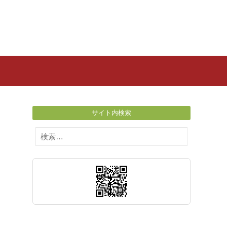
サイト内検索
検
索: