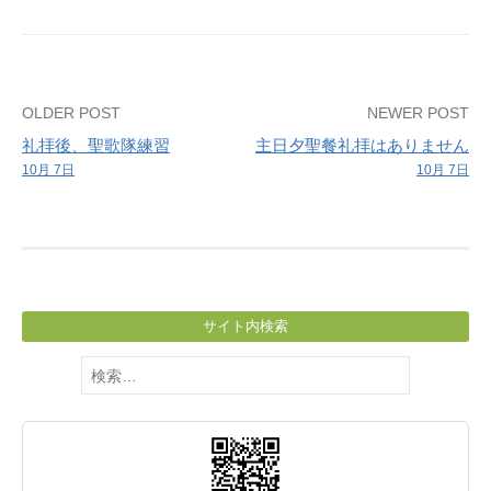
会
Post
OLDER POST
NEWER POST
礼拝後、聖歌隊練習
主日夕聖餐礼拝はありません
navigation
10月 7日
10月 7日
サイト内検索
検
索: