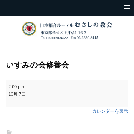
いすみの会修養会
い
2:00 pm
す
10月 7日
み
の
カレンダーを表示
会
修
養