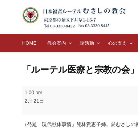
Skip
to
content
HOME
教会案内
諸活動
心の支え
「ルーテル医療と宗教の会
「ル
1:00 pm
ー
2月 21日
テ
ル
医
（発題「現代献体事情」兒林貴恵子姉。於むさしの
療