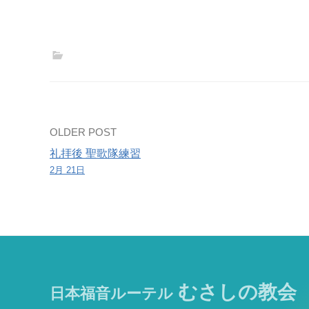
と
宗
教
の
会」
世
話
Post
OLDER POST
人
研
礼拝後 聖歌隊練習
navigation
2月 21日
修
会
むさしの教会
日本福音ルーテル