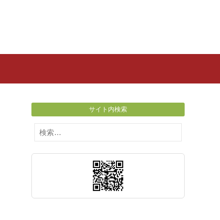
サイト内検索
検
索: